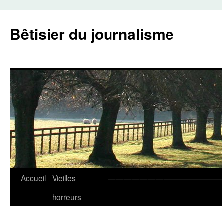
Aller
au
Bêtisier du journalisme
contenu
Accueil
Vieilles
——————————————
horreurs