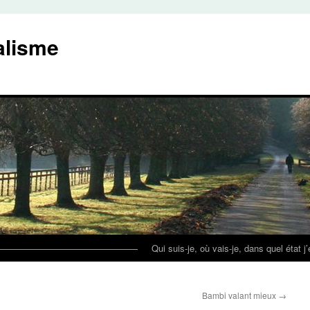
alisme
————————————————
Qui suis-je, où vais-je, dans quel état j
Bambi valant mieux
→