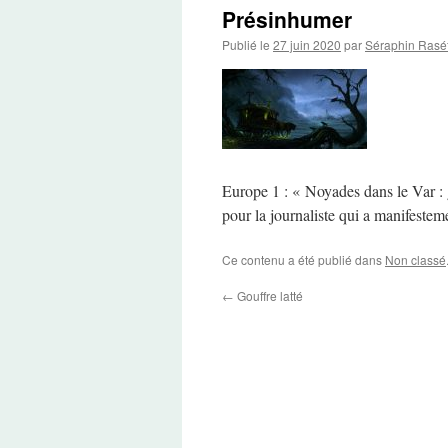
Présinhumer
Publié le
27 juin 2020
par
Séraphin Rasé
Europe 1 : « Noyades dans le Var : 
pour la journaliste qui a manifestem
Ce contenu a été publié dans
Non classé
←
Gouffre latté