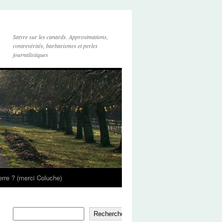
Satyre sur les canards. Approximations,
contrevérités, barbarismes et perles
journalistiques
’erre ? (merci Coluche)
Rechercher