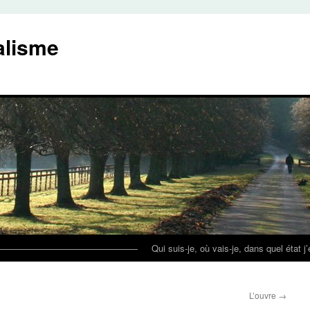
alisme
————————————————
Qui suis-je, où vais-je, dans quel état j
L’ouvre
→