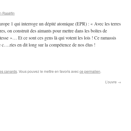
n Raséfin
urope 1 qui interroge un dépité atomique (EPR) : « Avec les terres
res, on construit des aimants pour mettre dans les boîtes de
tesse »… Et ce sont ces gens là qui votent les lois ! Ce ramassis
 c….ries en dit long sur la compétence de nos élus !
les canards
. Vous pouvez le mettre en favoris avec
ce permalien
.
L’ouvre
→