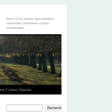
Satyre sur les canards. Approximations,
contrevérités, barbarismes et perles
journalistiques
’erre ? (merci Coluche)
Rechercher