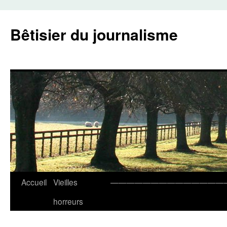
Aller
au
Bêtisier du journalisme
contenu
Accueil
Vieilles
——————————————
horreurs