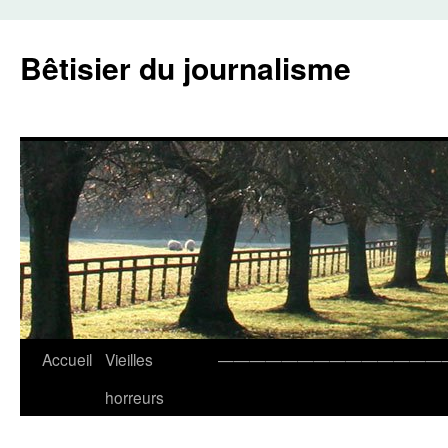
Aller
au
Bêtisier du journalisme
contenu
Accueil
Vieilles
——————————————
horreurs