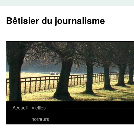
Aller
au
Bêtisier du journalisme
contenu
Accueil
Vieilles
——————————————
horreurs