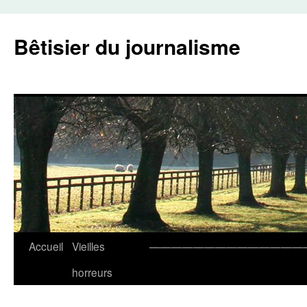
Aller
au
Bêtisier du journalisme
contenu
Accueil
Vieilles
——————————————
horreurs