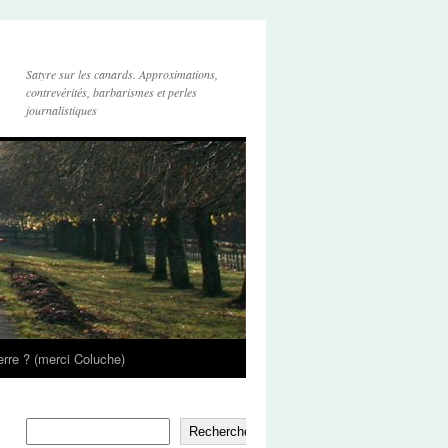
Satyre sur les canards. Approximations,
contrevérités, barbarismes et perles
journalistiques
’erre ? (merci Coluche)
Rechercher