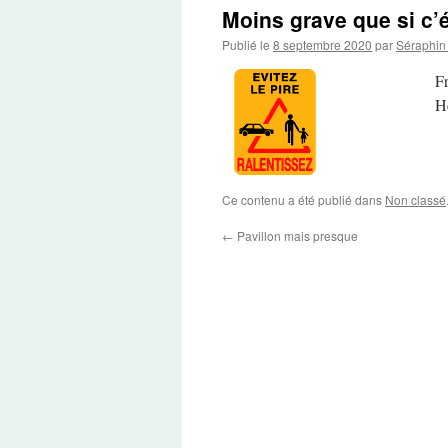
Moins grave que si c’é
Publié le
8 septembre 2020
par
Séraphin
F
He
Ce contenu a été publié dans
Non classé
←
Pavillon mais presque