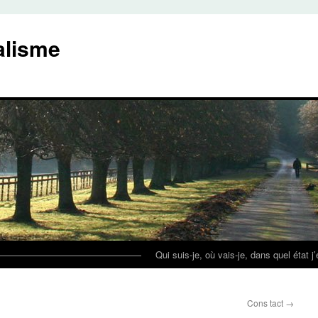
alisme
————————————————
Qui suis-je, où vais-je, dans quel état j
Cons tact
→