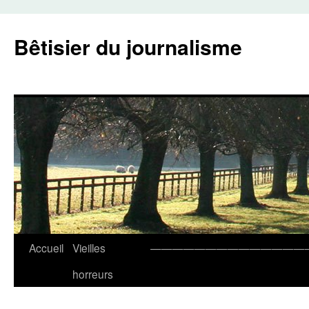
Aller
au
Bêtisier du journalisme
contenu
Accueil
Vieilles
——————————————
horreurs