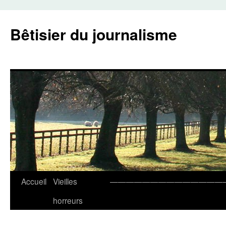
Aller
au
Bêtisier du journalisme
contenu
Accueil
Vieilles
——————————————
horreurs